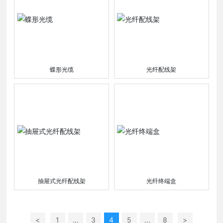
蝶形光缆
光纤配线架
抽屉式光纤配线架
光纤终端盒
<
1
...
3
4
5
...
8
>